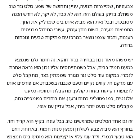
צבעוניות, שמייצרות תנועה, עניין ותחושה של שפע. סלט גזר טוב
משתלב בדיוק בעולם הזה. הוא לא כבד, לא יקר, לא דורש הכנה
מסובכת, ובכל זאת הוא מביא איתו ביס שמדליק את החך.
החמיצות מעירה, השום נותן עומק, עשבי התיבול מכניסים
רעננות, והגזר עצמו נשאר במרכז עם מתיקות טבעית ונוכחות
ברורה.
יש משהו מאוד נכון בבחירה בגזר דווקא. זה חומר גלם שנמצא
כמעט תמיד בבית, אבל כשמתייחסים אליו נכון הוא נראה אחרת
לגמרי. במקום עוד סלט גזר מגורר שממתין בצד, מתקבל סלט
עם מרקם חי, קווים נקיים וטעם שנבנה בשכבות. אם פורסים אותו
לרצועות דקיקות בעזרת קולפן, מתקבלת תחושה כמעט
אלגנטית, כמו פטוצ’יני כתום ורענן. אם בוחרים בפומפייה גסה,
מקבלים סלט מעט יותר ביתי, אבל עדיין עם אופי.
זה גם אחד הסלטים שמרגישים טוב בכל עונה. בקיץ הוא קריר וחד.
בחורף הוא מביא צבע לשולחן ומאזן מנות חמות. בארוחת דגים
הוא טבעי לגמרי, וליד עוף צלוי או קציצות הוא מוסיף ביס חמצמץ