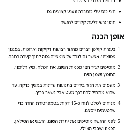
1 כפית מלח ים אטלנטי
חצי כוס עלי כוסברה ונענע קצוצים גס
חופן זרעי דלעת קלויים להגשה
אופן הכנה
בעזרת קולפן יוצרים מהגזר רצועות דקיקות וארוכות, בסגנון
פטוצ’יני. אפשר גם לגרד על פומפייה גסה לתוך קערה רחבה.
מוסיפים לגזר חצי מכמות השום, את המלח, מיץ הלימון,
החומץ ושמן הזית.
מעסים את הגזר בידיים בתנועות עדינות במשך כדקה, עד
שהוא מתחיל להתרכך מעט אבל נשאר פריך.
מניחים לסלט לנוח כ-15 דקות בטמפרטורת החדר כדי
שהטעמים ייספגו.
לפני ההגשה מוסיפים את יתרת השום, הדבש או הסילאן,
הכמון ושבבי הצ’ילי.