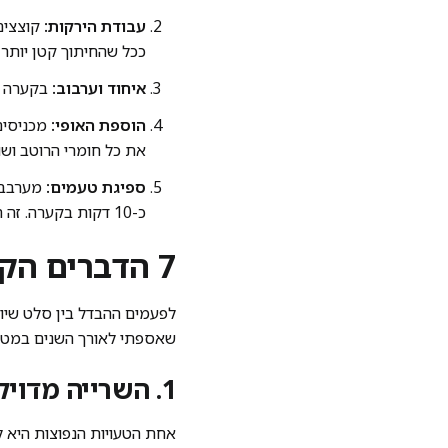
עבודת הירקות:
קוצצים 
ככל שהחיתוך קטן יותר, 
איחוד וערבוב:
בקערה ר
הוספת האופי:
מכניסים
את כל חומרי הרוטב וש
ספיגת טעמים:
מערבבים
כ-10 דקות בקערה. זה הזמן שבו הקסם קורה והטעמים מתחברים.
7 הדברים הקטנים שהופכים סלט בורגול רגיל למנת מסעדה
לפעמים ההבדל בין סלט שיו
שאספתי לאורך השנים במטב
1. השרייה מדויקת היא המפתח למרקם מנצח
אחת הטעויות הנפוצות היא ל