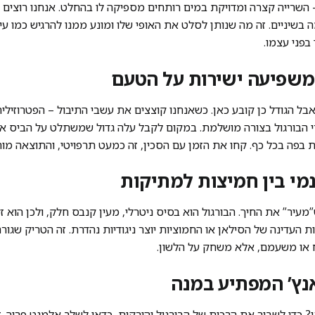
 נעימה בשיניים. זה מה שנותן לסלט את האופי שלו ומונע ממנו להרגיש כמו 
בפני עצמו.
ל הגודל כן קובע כאן. כשאנחנו קוצצים את עשבי התיבול – הפטרוזיליה
י הבורגול בצורה מושלמת. במקום לקבל עלה גדול שמשתלט על הביס או 
פה בכל כף. קחו את הזמן עם הסכין, זה כמעט תרפויטי, והתוצאה מור
יר” את החיך. הבורגול הוא בסיס ניטרלי, מעין קנבס חלק, ולכן הוא ז
ות העדינה של הסילאן או החמוציות יוצר ניגודיות נהדרת. זה הטריק שגור
ח או משעמם, אלא משחק על הלשון.
 כדי לשבור את הרכות של הבורגול והירקות, כדאי לשלב אלמנט פריך. זה