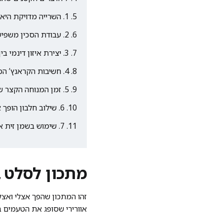
1. השרייה מדויקת היא המפתח למרקם מנצח
2. עבודת הסכין משפיעה ישירות על הטעם
3. יצירת איזון דינמי בין חמיצות למתיקות
4. חשיבות הקראנץ’ המפתיע במנה
5. זמן המנוחה הקצר שהטעמים חייבים לקבל
6. שילוב חלבון הופך את הסלט לארוחה שלמה
7. שימוש בשמן זית איכותי כמרכיב טעם עיקרי
מתכון לסלט ב
זהו המתכון שהפך אצלי ואצל
אוורירי שסופג את הטעמים ב