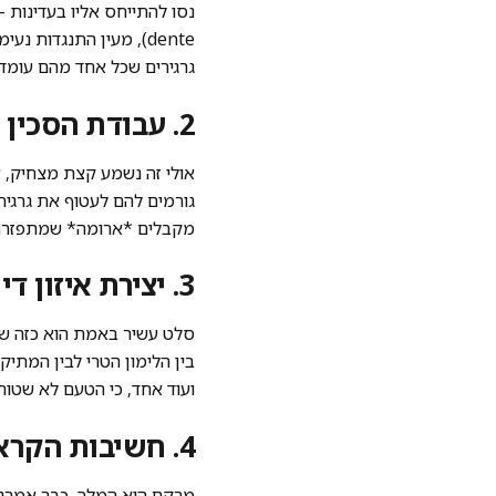
dente), מעין התנגדות
גרגירים שכל אחד מהם עומד 
2. עבודת הסכין משפיעה ישירות על הטעם
אולי זה נשמע קצת מצחיק, אב
גורמים להם לעטוף את גרגיר
מקבלים *ארומה* שמתפזרת ב
3. יצירת איזון דינמי בין חמיצות למתיקות
סלט עשיר באמת הוא כזה ש”מע
בין הלימון הטרי לבין המתיק
ועוד אחד, כי הטעם לא שטו
4. חשיבות הקראנץ’ המפתיע במנה
מרקם הוא המלך, כבר אמרנו?