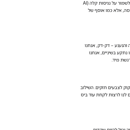
נסו להתייחס אליו בעדינות – השרייה קצרה ומדויקת במים רותחים מספיקה לו בהחלט. אנחנו רוצים לשמור על נגיסות קלה (Al
עיסה, אלא כמו אוסף של
 והנענע – דק-דק, אנחנו
נתקע בשיניים, אנחנו
גשת מיד.
קוק לצבעים חזקים. השילוב
ם לנו לרצות לקחת עוד ביס
 יכול להיות שקדים