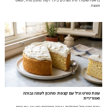
בראוניז שוקולד מ-3 מצרכים ב-15 דקות: מתכון מהיר, פשוט
ומנצח...
עוגת טורט וניל עם קצפת: מתכון לעוגה גבוהה
ואוורירית
עוגת טורט וניל נוסטלגית, גבוהה ואוורירית כמו ענן, עם ציפוי...