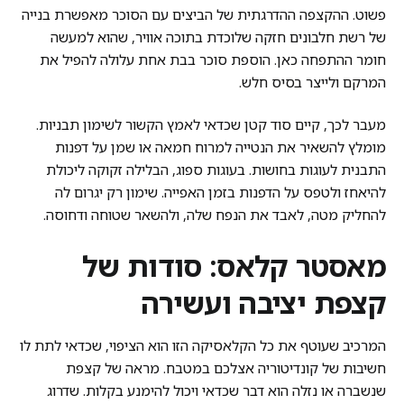
פשוט. ההקצפה ההדרגתית של הביצים עם הסוכר מאפשרת בנייה
של רשת חלבונים חזקה שלוכדת בתוכה אוויר, שהוא למעשה
חומר ההתפחה כאן. הוספת סוכר בבת אחת עלולה להפיל את
המרקם ולייצר בסיס חלש.
מעבר לכך, קיים סוד קטן שכדאי לאמץ הקשור לשימון תבניות.
מומלץ להשאיר את הנטייה למרוח חמאה או שמן על דפנות
התבנית לעוגות בחושות. בעוגות ספוג, הבלילה זקוקה ליכולת
להיאחז ולטפס על הדפנות בזמן האפייה. שימון רק יגרום לה
להחליק מטה, לאבד את הנפח שלה, ולהשאר שטוחה ודחוסה.
מאסטר קלאס: סודות של
קצפת יציבה ועשירה
המרכיב שעוטף את כל הקלאסיקה הזו הוא הציפוי, שכדאי לתת לו
חשיבות של קונדיטוריה אצלכם במטבח. מראה של קצפת
שנשברה או נזלה הוא דבר שכדאי ויכול להימנע בקלות. שדרוג