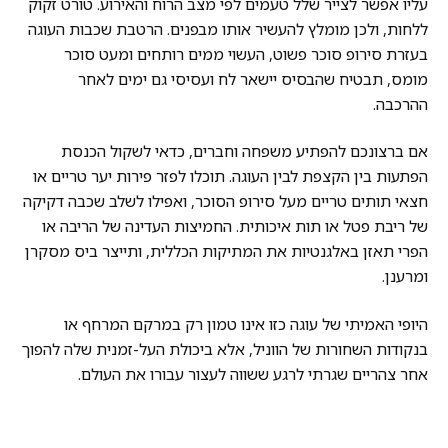
עליו אפשר לצייר שלל טעמים לפי מצב הרוח והאירוע. טורט זקוק
ללחות, ולכן מומלץ להעשיר אותו מבפנים. הרטבת שכבות העוגה
בעזרת סירופ סוכר פשוט, העשוי ממים רותחים ומעט סוכר
מומס, תבטיח שהבסיס יישאר לח ועסיסי גם ימים לאחר
ההרכבה.
אם ברצונכם להפתיע משפחה וחברים, כדאי לשקול הכנסת
הפתעות בין הקצפת לבין העוגה. תוכלו לפזר פירות יער טריים או
חצאי תותים טריים מעל סירופ הסוכר, ואפילו לשלב שכבה דקיקה
של ריבת פטל או תות איכותית. החמיצות העדינה של הריבה או
הפרי תאזן באלגנטיות את המתיקות הכללית, ותייצר ביס מסקרן
ומרענן.
היופי האמיתי של עוגה כזו אינו טמון רק במרקם המרחף או
בנקודות השחורות של הווניל, אלא ביכולת העל-זמנית שלה להפוך
אחר צהריים שגרתי לרגע ששווה לעצור עבורו את העולם.