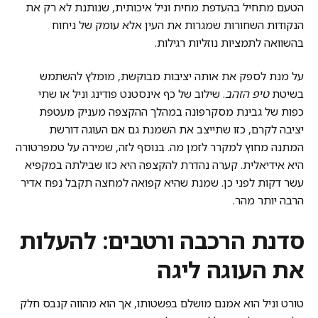
הטעם מתחיל בהעדפת מחית וניל איכותית, שנותנת לא רק את
הנקודות השחורות שמגרות את העין אלא עומק של ניחוח
בהשוואה לתמציות נוזליות רגילות.
על מנת לספק את אותה יציבות מבוקשת, מומלץ להשתמש
בשיטת
טיפ הזהב
. שילוב של כף אינסטנט פודינג וניל או שתי
כפות של גבינת מסקרפונה במהלך ההקצפה מעניק מעטפת
יציבה לקרם, כזו שתייצב את השמנת גם אם העוגה דורשת
המתנה מחוץ למקרר לזמן מה. בנוסף לזה, שמירה על טמפרטורה
היא אידיאלית. קערה נהדרת להקצפה היא כזו שבילתה במקפיא
עשר דקות לפני כן. שמנת שהיא קפואה למחצה תקבל נפח אדיר
הרבה יותר מהר.
סדנת הרכבה ורטבים: להעלות
את העוגה ליגה
טורט וניל הוא אמנם מושלם בפשטותו, אך הוא מהווה קנבס חלק