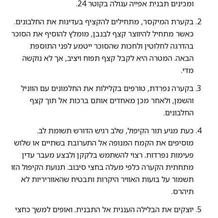
ומכינים תבנית אפייה עגולה בקוטר 24.
בקערת המיקסר, מתחילים להקציף בעדינות את החלבונים.
כאשר מתחיל להיווצר קצף לבנבן, מומלץ להוסיף את הסוכר
בהדרגה לחלוטין ולחכות שהסוכר ייטמע לפני התוספת
הבאה. המטרה היא לקבל קצף תפוח ויציב, אך לא נוקשה
מדי.
בקערה נפרדת, טורפים בקלילות את החלמונים עם הווניל
והשמן, ולאחר מכן מאחדים אותם ברכות אל תוך קצף
החלבונים.
כעת מגיע תור הקיפול, שלב רגיש הדורש תשומת לב.
מוסיפים את הקמח המנופה אל התערובת בשתיים או שלוש
פעימות נפרדות. רצוי להשתמש בלקקן ולבצע מעבר עדין
מתחתית הקערה כלפי מעלה בחצי סיבוב. תנועת הקיפול הזו
תשמור על בועות האוויר היקרות ותבטיח שהאווריריות לא
תיהרס.
יוצקים את הבלילה העננית אל התבנית. ואופים למשך כחצי