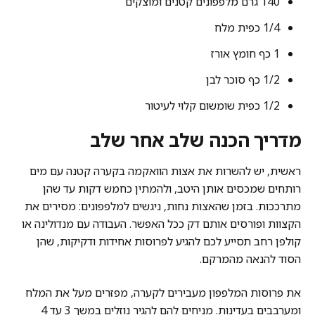
140 גרם מלפפונים קטנים ומוצקים
1/4 כפית מלח
1 כף חומץ אורז
1/2 כף סוכר לבן
1/2 כפית שומשום קלוי לעיטור
מדריך הכנה שלב אחר שלב
ראשית, יש להשרות את אצות הוואקמה בקערה קטנה עם מים
רותחים שמכסים אותן היטב, ולהמתין כחמש דקות עד שהן
מתרככות. בזמן שהאצות נחות, ניגשים למלפפונים: מסירים את
הקצוות ופורסים אותם דק ככל האפשר. העבודה עם מנדולינה או
קולפן רחב תסייע לכם להגיע לפרוסות אחידות ודקיקות, שהן
הסוד להנאה מהמרקם.
את פרוסות המלפפון מעבירים לקערה, מפזרים מעל את המלח
ומערבבים בעדינות. מניחים להם להגיר נוזלים במשך 3 עד 4