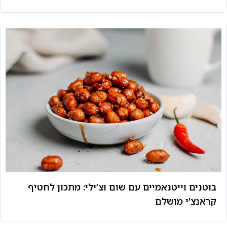
בוטנים וייטנאמיים עם שום וצ’ילי: מתכון לחטיף
קראנצ’י מושלם