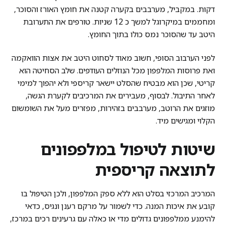
דקות. במקביל, מערבבים בקערה קטנה את חומץ האורז והסוכר,
ומחממים במיקרוגל למשך כ 12 שניות. טורפים את התערובת
היטב עד שהסוכר נמס כולו בתוך החומץ.
לפני הערבוב הסופי, חשוב מאוד לסחוט היטב את אצות הוואקמה
ואת פרוסות המלפפון מכל הנוזלים העודפים. שלב הסחיטה הוא
קריטי, שכן הוא מבטיח שהסלט יישאר קריספי ולא יהפוך למימי
לאחר התיבול. לבסוף, מעבירים את המרכיבים לקערת הגשה,
מוזגים את הרוטב, מערבבים בזהירות, מפזרים מעל את השומשום
הקלוי ומגישים מיד.
שיטות לטיפול במלפפונים
לתוצאה קריספית
המרכיב המרכזי בסלט הוא ללא ספק המלפפון, ולכן הטיפול בו
קובע את איכות המנה. כדי לשמור על מרקם רענן ונגיס, כדאי
להימנע ממלפפונים גדולים מדי או כאלה עם גרעינים רכים במרכז,