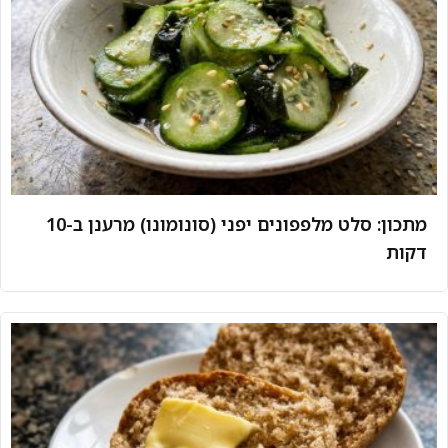
מתכון: סלט מלפפונים יפני (סונומונו) מרענן ב-10
דקות