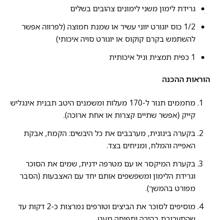
גרידת לימון משני לימונים צהובים בשלים
1/2 כוס יוגורט יווני עשיר או שמנת חמוצה (לפרווה אפשר
להשתמש בקרם קוקוס או יוגורט סויה איכותי)
1 כפית תמצית וניל איכותית
הוראות ההכנה
מחממים תנור ל-170 מעלות ומשמנים היטב תבנית אינגליש
קייק (אפשר שתיים קצרות או אחת ארוכה).
בקערה בינונית, מערבבים את כל היבשים: הקמח, אבקת
האפייה והמלח, ומניחים בצד.
בקערת המיקסר או עם מטרפה ידנית, שמים את הסוכר
וגרידת הלימון ומשפשפים אותם יחד עם האצבעות (הסבר
מפורט בהמשך).
מוסיפים לסוכר את הביצים וטורפים נמרצות כ-2 דקות עד
שהתערובת בהירה ותפוחה מעט.