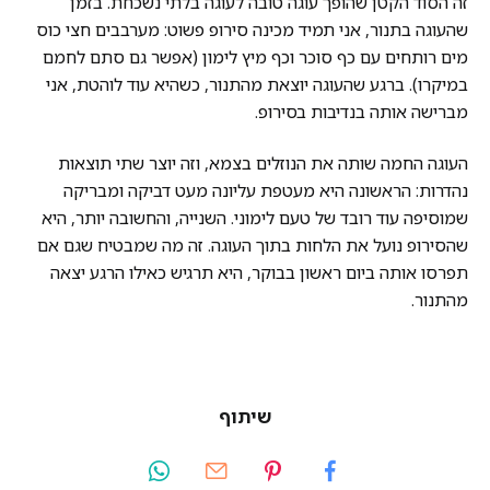
זה הסוד הקטן שהופך עוגה טובה לעוגה בלתי נשכחת. בזמן
שהעוגה בתנור, אני תמיד מכינה סירופ פשוט: מערבבים חצי כוס
מים רותחים עם כף סוכר וכף מיץ לימון (אפשר גם סתם לחמם
במיקרו). ברגע שהעוגה יוצאת מהתנור, כשהיא עוד לוהטת, אני
מברישה אותה בנדיבות בסירופ.
העוגה החמה שותה את הנוזלים בצמא, וזה יוצר שתי תוצאות
נהדרות: הראשונה היא מעטפת עליונה מעט דביקה ומבריקה
שמוסיפה עוד רובד של טעם לימוני. השנייה, והחשובה יותר, היא
שהסירופ נועל את הלחות בתוך העוגה. זה מה שמבטיח שגם אם
תפרסו אותה ביום ראשון בבוקר, היא תרגיש כאילו הרגע יצאה
מהתנור.
שיתוף