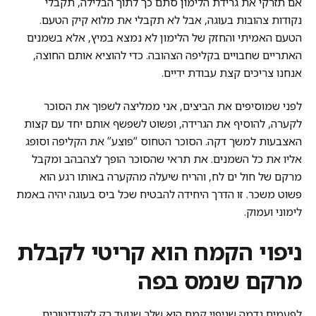
אם תזרקי את גרידת הלימון סתם כך לתוך הבלילה, תקבלי
נקודות צהובות בעוגה, אבל לא תקבלי את מלוא קיק הטעם.
הטעם האמיתי והחזק של הלימון לא נמצא במיץ, אלא בשמנים
האתריים שחבויים בקליפה הצהובה. כדי להוציא אותם החוצה,
אנחנו צריכים קצת עבודת ידיים.
לפני שמוסיפים את הביצים, אני ממליצה לשפוך את הסוכר
לקערה, להוסיף את הגרידה, ופשוט לשפשף אותם יחד עם קצות
האצבעות למשך דקה. הסוכר הטחוס “פוצע” את הקליפה וסופג
אליו את כל השמנים. את תראי שהסוכר הופך לצהבהב ומקבל
מרקם של חול ים לח, והריח שיעלה מהקערה באותו רגע הוא
פשוט משכר. זו הדרך היחידה להבטיח שכל ביס בעוגה יהיה באמת
לימוני ועמוק.
ניפוי הקמח הוא קריטי לקבלת
מרקם שנמס בפה
לפעמים נדמה שניפוי קמח הוא שלב שנועד רק לקונדיטורים