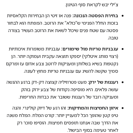
צ’ילי יבש לקראת סוף הטיגון.
בחירת הפסטה הנכונה:
פנה או זיטי הן הבחירות הקלאסיות
בזכות החלל הפנימי ש”כולא” את הרוטב. המפתח הוא לבחור
פסטה עם שטח פנים שיכול לשאת את הרוטב העשיר בצורה
טובה.
עגבניות טריות מול שימורים:
עגבניות משומרות איכותיות
(רצוי מותג איטלקי) יספקו תוצאה עקבית ועמוקה יותר. הן
נקטפות בשיא בשלותן ומעניקות לרוטב צבע אדום עז ומרקם
סמיך שקשה להשיג עם עגבניות טריות מחוץ לעונה.
רעננות של ירק:
מעט פטרוזיליה קצוצה דק-דק ברגע ההגשה
עושה פלאים. היא מוסיפה נקודות של צבע ירוק בוהק
ומעניקה רובד של רעננות ששובר את כבדות החריפות.
איזון החמיצות והמתיקות:
זהו רגע של דיוק קולינרי. והנה
טיפ קטן שהופך הכל למעניין יותר: קורט המלח. המלח משנה
את הדרך שבה אנחנו תופסים חמיצות. הוסיפו סוכר רק
לאחר טעימה בסוף הבישול.