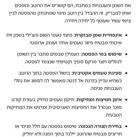
את השמן והעגבניות במחבת, הם קושרים את הרוטב והופכים
אותו למבריק. זה ההבדל בין רוטב מימי שמתנתק מהפסטה לבין
ציפוי עשיר שעוטף כל יחידה ויחידה.
אינפוזיית שמן מבוקרת:
מיצוי טעמי השום והצ’ילי בשמן זית
איכותי מבטיח פיזור טעמים אחיד ועומק ארומטי.
שימוש במי הפסטה:
העמילן שבמים מחבר בין השומן
לנוזלים ויוצר מרקם סמיך וקטיפתי שנצמד לפסטה.
ספיגת טעמים אקטיבית:
בישול הפסטה בתוך הרוטב
כשהיא עדיין בדרגת אל דנטה מאפשר לה לספוג את נוזלי
העגבניות פנימה.
איזון חמיצות ומתיקות:
תיקון טעמים מדויק בעזרת קורט
סוכר מנטרל את החמיצות האגרסיבית ומדגיש את המתיקות
הטבעית.
בחירת הצורה הנכונה:
שימוש בפסטה עם חלל פנימי או
חריצים מבטיח שהרוטב יילכד בתוך המנה ולא יחליק