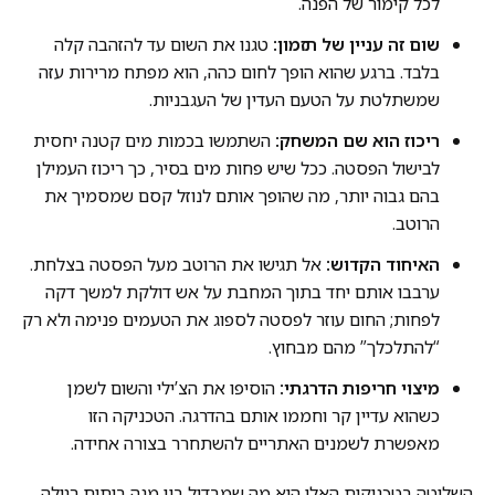
לכל קימור של הפנה.
שום זה עניין של תזמון:
טגנו את השום עד להזהבה קלה
בלבד. ברגע שהוא הופך לחום כהה, הוא מפתח מרירות עזה
שמשתלטת על הטעם העדין של העגבניות.
ריכוז הוא שם המשחק:
השתמשו בכמות מים קטנה יחסית
לבישול הפסטה. ככל שיש פחות מים בסיר, כך ריכוז העמילן
בהם גבוה יותר, מה שהופך אותם לנוזל קסם שמסמיך את
הרוטב.
האיחוד הקדוש:
אל תגישו את הרוטב מעל הפסטה בצלחת.
ערבבו אותם יחד בתוך המחבת על אש דולקת למשך דקה
לפחות; החום עוזר לפסטה לספוג את הטעמים פנימה ולא רק
“להתלכלך” מהם מבחוץ.
מיצוי חריפות הדרגתי:
הוסיפו את הצ’ילי והשום לשמן
כשהוא עדיין קר וחממו אותם בהדרגה. הטכניקה הזו
מאפשרת לשמנים האתריים להשתחרר בצורה אחידה.
השליטה בטכניקות האלו היא מה שמבדיל בין מנה ביתית רגילה