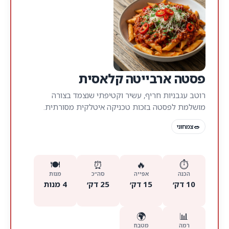
פסטה ארבייטה קלאסית
רוטב עגבניות חריף, עשיר וקטיפתי שנצמד בצורה
מושלמת לפסטה בזכות טכניקה איטלקית מסורתית.
🥗
צמחוני
🍽
⏰
🔥
⏱
הכנה
אפייה
סה״כ
מנות
10 דק׳
15 דק׳
25 דק׳
4 מנות
🌍
📊
רמה
מטבח