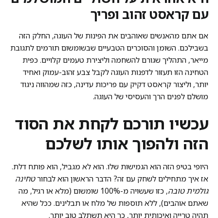
עם קראסט זהוב ופריך
אם אתם מהאנשים שאוהבים את הפינות של העוגה, החלק הזה
בשבילכם. השומן והסוכרים הטבעיים שבשומשום תורמים לתגובת
מייאר, התהליך שגורם להשחמה וליצירת טעמים קלויים. כפית
הטחינה הזו תעזור לדפנות העוגה לקבל צבע זהוב-עמוק ואחיד
יותר, וליצור קראסט דקיק עם פריכות עדינה, כזה שמהווה ניגוד
מושלם לפנים הרך והעסיסי של העוגה.
עכשיו תורכם לקחת את הסוד
הזה ולהפוך אותו לשלכם
היופי בטיפ הזה הוא הגמישות שלו. הוא לא מגביל, הוא פותח דלת.
אז איך מתחילים לשחק עם זה? הדבר הראשון הוא לבחור
טחינה
גולמית טובה
, כזו שעשויה מ-100% שומשום (מלא או רגיל, מה
שאתם אוהבים), ללא תוספות של מלח או תבלינים. ככל שהיא
תהיה טרייה ואיכותית יותר, כך היא תשתלב טוב יותר.