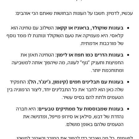
עכשיו, לדמיון. חשבו על העוגות הבחושות שאתם הכי אוהבים:
בעוגות שוקולד, בראוניז או קקאו:
השילוב עם טחינה הוא
קלאסי. היא מעמיקה את טעם השוקולד ונותנת לו ממד נוסף
של מורכבות אדמתית.
בעוגות הדרים כמו תפוז או לימון:
הטחינה תאזן את
החמיצות ותעניק “גוף” לעוגה, מה שיהפוך אותה למשביעה
ומתוחכמת יותר.
בעוגות עם תבלינים חמים (קינמון, ג’ינג’ר, הל):
התפקיד
שלה כאן הוא לחבר את כל התבלינים יחד, ליצור הרמוניה בין
הטעמים ולתת להם בסיס עשיר.
בעוגות שמבוססות על ממתיקים טבעיים:
היא חברה
נהדרת של דבש, סילאן או סירופ מייפל, ומדגישה את
הטעמים שלהם באופן מושלם.
לפעמים, כל מה שצריך כדי להפוך את המוכר והאהוב למשהו