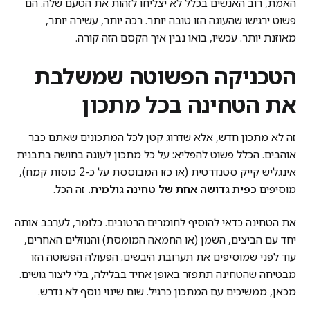
האמת, רוב האנשים בכלל לא יצליחו לזהות את הטעם שלה. הם
פשוט ירגישו שהעוגה הזו טובה יותר. רכה יותר, עשירה יותר,
מאוזנת יותר. עכשיו, בואו נבין איך הקסם הזה קורה.
הטכניקה הפשוטה שמשלבת
את הטחינה בכל מתכון
זה לא מתכון חדש, אלא שדרוג קטן לכל המתכונים שאתם כבר
אוהבים. הכלל פשוט להפליא: על כל מתכון לעוגה בחושה בתבנית
אינגליש קייק סטנדרטית (או כזו המבוססת על כ-2 כוסות קמח),
מוסיפים
כפית גדושה אחת של טחינה גולמית.
זה הכל.
את הטחינה כדאי להוסיף לחומרים הרטובים. כלומר, לערבב אותה
יחד עם הביצים, השמן (או החמאה המומסת) והנוזלים האחרים,
עוד לפני שמוסיפים את תערובת היבשים. הפעולה הפשוטה הזו
מבטיחה שהטחינה תתפזר באופן אחיד בבלילה, בלי ליצור גושים.
מכאן, ממשיכים עם המתכון כרגיל. שום שינוי נוסף לא נדרש.