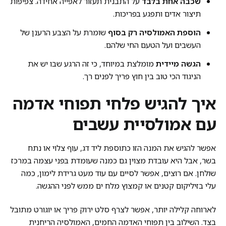
שכבה אחת בלבד
על התבנית תעזור לאפייה אחידה. צפיפות
תיצור אדים ותפגע בפריכות.
הוספת האמולסיה רק בסוף
שומרת על הצבע הרענן של
העשבים ועל הטעם החי שלהם.
הגשה מיידית
מומלצת במיוחד, כי זה הרגע שבו יש את
הניגוד הכי טוב בין חוץ פריך לפנים רך.
איך להגיש פלחי תפוחי אדמה
עם אמולסיית עשבים
אפשר להגיש את המנה הזו כתוספת ליד דג, עוף צלוי או נתח
בשר, אבל היא עובדת מצוין גם כמנה שעומדת בפני עצמה במרכז
שולחן. אם רוצים, אפשר לסיים עם עוד מעט גרידת לימון, כמה
עלי בזיליקום קטנים או קמצוץ מלח ים ממש לפני ההגשה.
לארוחה קלילה יותר, אפשר לצרף סלט ירוק פריך או יוגורט מתובל
בצד. השילוב בין תפוחי האדמה החמים, האמולסיה הריחנית