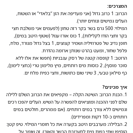
המצרכים:
הכרוב: 1 כרוב גדול (אני מעדיפה את הזן “בלאדי” או השטוח,
העלים גמישים ונוחים יותר).
המילוי: 500 גרם בשר בקר רזה טחון (לפעמים אני משלבת חצי
בקר וחצי הודו לקלילות), 1 כוס אורז עגול (שטוף היטב במים),
חופן נדיב של פטרוזיליה ושמיר קצוצים, 1 בצל גדול מגורד, מלח,
פלפל שחור, ומעט בהרט שנותן ארומה נהדרת.
הרוטב: 1 קופסה קטנה של רסק עגבניות (חפשו את אלו ללא
סוכר מוסף), 2 כוסות מים רותחים, מיץ מלימון טרי (כחצי לימון),
כף סילאן טבעי, 3 שיני שום כתושות, וחצי כפית מלח ים.
איך מכינים?
1. הכנת הכרוב: השיטה הקלה – מקפיאים את הכרוב השלם ללילה
שלם לפני ההכנה ומוציאים להפשרה על השיש. העלים יהפכו רכים
וגמישים ללא צורך במים רותחים. (אם ממהרים, חולטים במים
רותחים כ-10 דקות ומפרידים).
2. הבלילה: מערבבים היטב בקערה את כל חומרי המילוי. טיפ קטן:
הוסיפו שתי כפות מים לתערובת הבשר והאורז, זה שומר על