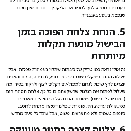
בריאותית, השילוב של שמן (אפילו בכמות קטנה) ברוטב יחד עם
העגבניות מסייע לגוף לספוג את הליקופן – נוגד חמצון חשוב
שנמצא בשפע בעגבנייה.
5. הנחת צלחת הפוכה בזמן
הבישול מונעת תקלות
מיותרות
זה אולי נראה כמו טריק של סבתות שתלוי באמונות טפלות, אבל
יש לזה הסבר פיזיקלי פשוט. כשהסיר מגיע לרתיחה, המים והאדים
יוצרים לחץ שיכול לגרום לממולאים הקלים לצוף ולרקוד בסיר, מה
שעלול לפתוח את הגלגול שהשקעתם בו כל כך. צלחת חסינת חום
(כמו פורצלן פשוט) שמונחת הפוכה על הממולאים משמשת
כמשקולת עדינה. היא שומרת שכולם יישארו מתחת לרוטב,
סופגים טעמים ולא מתפרעים. פשוט, אבל עובד כל פעם מחדש.
6. צלייה קצרה בתנור מעניקה