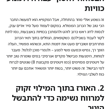
כוויות
זה נשמע אולי מוזר בהתחלה, אבל המקפיא הוא למעשה החבר
הכי טוב של הכרוב הממולא. במקום לעמוד מעל סיר אדים ענק,
לנסות לדוג ראש כרוב לוהט ולהסתכן בכוויות באצבעות, נסו לתת
לקור לעבוד בשבילכם. כשקופאים, הנוזלים בתוך תאי הכרוב
מתרחבים ושוברים מעט את דפנות התא, וכשהוא מפשיר, העלה
הופך רך, גמיש וכמעט משי למגע – ולגמרי מוכן לגלגול. מעבר
לנוחות, הימנעות מבישול מקדים אגרסיבי במים שומרת טוב יותר
על ויטמינים מסוימים (כמו ויטמינים מקבוצת B) שנוטים לברוח
למי הבישול. זה פשוט יותר, בטוח יותר ומשאיר אתכם עם יותר
כוח לשלבי המילוי.
2. האורז בתוך המילוי זקוק
למרווח נשימה כדי להתבשל
היטב