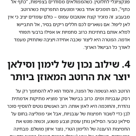
פונקציונלי לחלוטין. כשהממולאים מסודרים בצפיפות, “כתף אל
כתף”, הם תומכים אחד בשני ומונעים התפרקות כשהרוטב
מבעבע. זה מזכיר קצת אוטובוס עמוס – כולם עומדים יציב כי אין
לאן ליפול. אם נשארים לכם חללים ריקים בסיר, אל תתביישו
למלא אותם בחתיכות כרוב סתמיות או אפילו ברבעי תפוחי
אדמה. המטרה היא ליצור שכבה אחידה ויציבה שתחזיק מעמד
לאורך כל הבישול הארוך.
4. שילוב נכון של לימון וסילאן
יוצר את הרוטב המאוזן ביותר
הרוטב הוא הנשמה של המנה, והסוד הוא לא להסתמך רק על
רסק עגבניות ומים. כרוב בבישול ארוך מוציא מתיקות אדמתית
נהדרת, והחוכמה היא לאזן אותה. רוב האנשים נוטים להוסיף סוכר
לבן כדי לשבור חמיצות של עגבניות, אבל אני ממליצה בחום על
סילאן טבעי. הסילאן נותן עומק וצבע משגע, וכשזה פוגש את
החמיצות הרעננה של הלימון הטרי, נוצר איזון מושלם. מבחינה