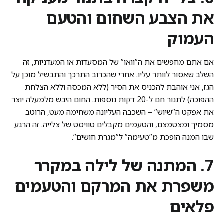
את הצבע השחום והטעם
העמוק
אם אתם מחפשים את ה”וואו” של המסעדות או המעדניות, זה
השלב שאסור לוותר עליו. אחרי שהכרוב התרכך והתבשיל מוכן על
הגז, אני אוהבת להכניס את הסיר (ללא המכסה וללא הצלחת
ההפוכה) לתנור חם ל-20 דקות נוספות. החום היבש מלמעלה יוצר
את אפקט ה”שיוש” – השכבה העליונה משחימה מעט, הרוטב
מסמיך ומצטמצם, והטעמים מקבלים טוויסט של צלייה. זה הרגע
שבו המנה הופכת מ”טעימה” ל”מגרת חושים”.
7. המתנה של לילה במקרר
משפרת את המרקם והטעמים
פלאים