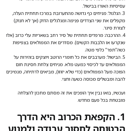
עסיסיות האורז בבישול.
3. הגלגול: מניחים כף גדושה מהתערובת במרכז תחתית העלה,
מקפלים את שני הצדדים פנימה ומגלגלים הדוק (אך לא חנוק)
לצורת סיגר.
4. ההרכבה: מרפדים תחתית של סיר רחב בשאריות עלי כרוב (אלו
שנקרעו או הלבבות הקשים). מסדרים את הממולאים בצפיפות
כשה”תפר” כלפי מטה.
5. הבישול: מערבבים את כל חומרי הרוטב ויוצקים בזהירות על
הממולאים עד לכיסוי כמעט מלא. מניחים צלחת חסינת חום
הפוכה מעל הממולאים (כדי שלא יזוזו), מביאים לרתיחה, מנמיכים
להבה ומבשלים מכוסה כשעה וחצי.
ועכשיו, בואו נבין איך הופכים את זה מסתם מתכון להצלחה
מובטחת בכל פעם מחדש.
1. הקפאת הכרוב היא הדרך
הבטוחה לחסוך עבודה ולמנוע