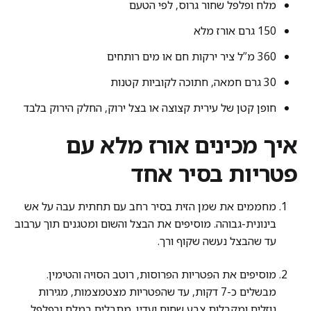
מלח ופלפל שחור גרוס, לפי הטעם
150 גרם אורז מלא
360 מ”ל ציר ירקות חם או מים רותחים
30 גרם חמאה, חתוכה לקוביות קטנות
חופן קטן של עירית קצוצה או בצל ירוק, החלק הירוק בלבד
איך מכינים אורז מלא עם
פטריות בסיר אחד
מחממים את שמן הזית בסיר רחב עם תחתית עבה על אש
בינונית-גבוהה. מוסיפים את הבצל והשום ומטגנים תוך ערבוב
עד שהבצל נעשה שקוף ורך.
מוסיפים את הפטריות הפרוסות, רוטב הסויה והטימין.
מבשלים כ-7 דקות, עד שהפטריות מצטמצמות, מגירות
נוזלים ומקבלות צבע שחום ועדין. מתבלים במלח ובפלפל