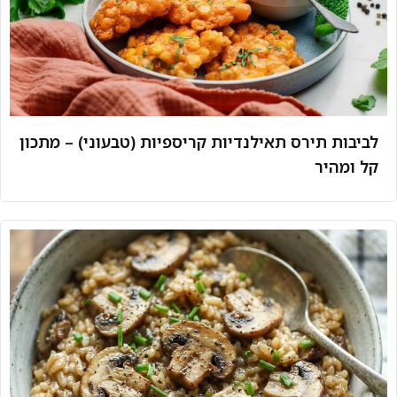
לביבות תירס תאילנדיות קריספיות (טבעוני) – מתכון
קל ומהיר