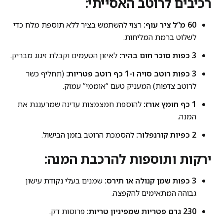
רכיבים לרוטב האסייתי:
60 מ”ל ציר עוף:
רצוי להשתמש בציר ללא תוספת מלח כדי
לשלוט ברמת המליחות.
3 כפות סוכר חום בהיר:
לאיזון הטעמים וקבלת זיגוג מבריק.
3 כפות רוטב סויה ו-1 כף רוטב פטריות:
(תחליף כשר
לרוטב צדפות) המעניק טעם “אוממי” עמוק.
1 כף חומץ אורז:
להוספת חמצמצות עדינה שמרעננת את
המנה.
2 כפיות קורנפלור:
להסמכת הרוטב בזמן הבישול.
ירקות ותוספות להרכבת המנה:
3 כפות שמן קנולה או תירס:
שמנים בעלי נקודת עישון
גבוהה המתאימים להקפצה.
230 גרם פטריות שמפיניון טריות:
פרוסות דק.