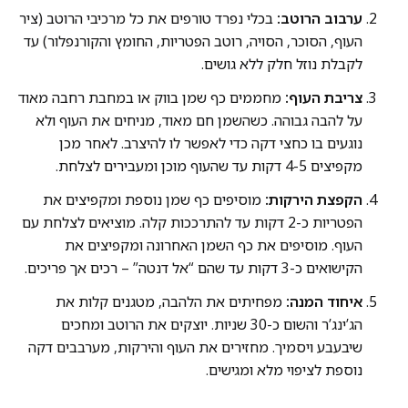
ערבוב הרוטב:
בכלי נפרד טורפים את כל מרכיבי הרוטב (ציר
העוף, הסוכר, הסויה, רוטב הפטריות, החומץ והקורנפלור) עד
לקבלת נוזל חלק ללא גושים.
צריבת העוף:
מחממים כף שמן בווק או במחבת רחבה מאוד
על להבה גבוהה. כשהשמן חם מאוד, מניחים את העוף ולא
נוגעים בו כחצי דקה כדי לאפשר לו להיצרב. לאחר מכן
מקפיצים 4-5 דקות עד שהעוף מוכן ומעבירים לצלחת.
הקפצת הירקות:
מוסיפים כף שמן נוספת ומקפיצים את
הפטריות כ-2 דקות עד להתרככות קלה. מוציאים לצלחת עם
העוף. מוסיפים את כף השמן האחרונה ומקפיצים את
הקישואים כ-3 דקות עד שהם “אל דנטה” – רכים אך פריכים.
איחוד המנה:
מפחיתים את הלהבה, מטגנים קלות את
הג’ינג’ר והשום כ-30 שניות. יוצקים את הרוטב ומחכים
שיבעבע ויסמיך. מחזירים את העוף והירקות, מערבבים דקה
נוספת לציפוי מלא ומגישים.