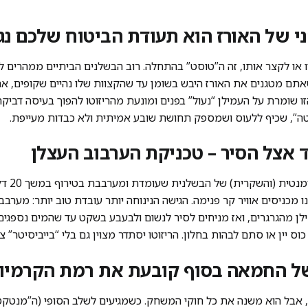
 או לקצר אותו, זה ה”טוסט” בהתחלה. רוב הבשלנים הביתיים ממהרים ל
ם מטגנים את האורז היבש בשומן עד שהקצוות שלו נהיים שקופים, א
 שומרת על העמילן “נעול” בפנים ומונעת מהריזוטו להפוך בעיסה דביקה 
ה”, שכיף ללעוס ושמספק תחושת שובע אמיתית ולא כבדות מעייפת.
בואו נשחר
ו מכניסים אוויר קר פנימה. הגישה הנינוחה יותר עובדת טוב יותר: מער
לן מהגרגרים, ואז מניחים לסיר לנשום ולבעבע בשקט עד שהמים נספגים.
ס יין או סתם לבהות בחלון. הריזוטו יסתדר מצוין גם בלי “בייביסיטר” צמ
י, אבל הוא משנה את כל חוקי המשחק. כשמגיעים לשלב הסופי (ה”מנט