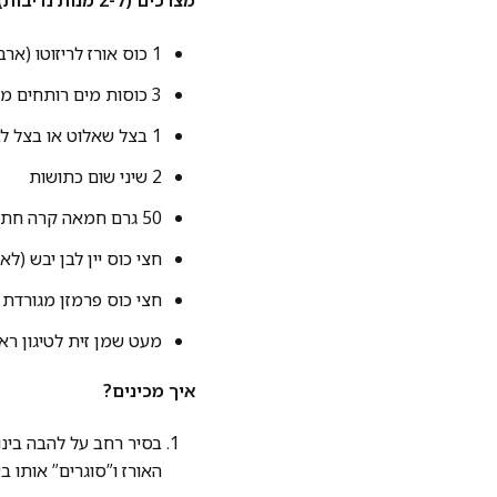
מצרכים (ל-2 מנות נדיבות)
1 כוס אורז לריזוטו (ארבוריו או קרנרולי – אל תנסו את זה עם אורז פרסי)
3 כוסות מים רותחים מקומקום (מעורבבים עם כפית שטוחה של מלח)
1 בצל שאלוט או בצל לבן קטן, קצוץ דק ככל האפשר
2 שיני שום כתושות
50 גרם חמאה קרה חתוכה לקוביות (מחולקת ל-25 גרם בהתחלה ו-25 גרם בסוף)
חצי כוס יין לבן יבש (לא
חצי כוס פרמזן מגורדת 
מעט שמן זית לטיגון ראש
איך מכינים?
בסיר רחב על להבה בינ
האורז ו”סוגרים” אותו בשומן למשך 2 דקות, עד שהוא לוה