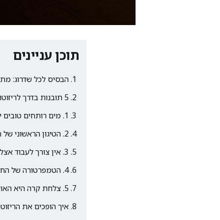
תוכן עניינים
הבסיס לכל שדרוג: מתכ
5 תובנות בדרך לריזוטו שלא נופל ממסעדה
1. מים רותחים טובים יותר מציר תעשייתי שמשתלט על הטעם
2. הטיגון הראשוני של האורז הוא תעודת הביטוח שלכם נגד דייסה
3. אין צורך לעבוד אצל הסיר – טכניקת הערבוב העצלן
4. הטמפרטורה של החמאה בסוף קובעת את רמת הקרמיות
5. צלחת קרה היא האויב הכי גדול של הארוחה שלכם
איך הופכים את הריזוטו