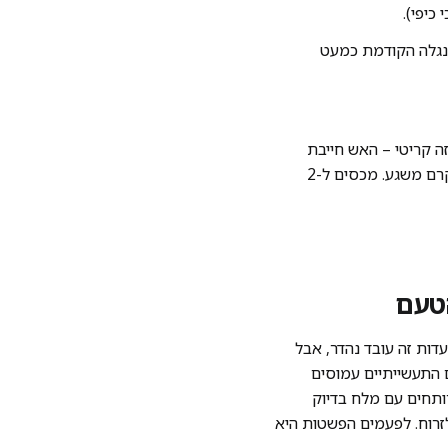
כיפי).
הנגלה הקודמת כמעט
זה קריטי – האש חייבת
להיות כבויה. מוסיפים את יתרת החמאה הקרה ואת הפרמזן, וטורפים חזק עם כף עץ עד שנוצר קרם משגע. מכסים ל-2
דות זה עובד נהדר, אבל
 התעשייתיים עמוסים
רותחים עם מלח בדיוק
לזרוח. לפעמים הפשטות היא