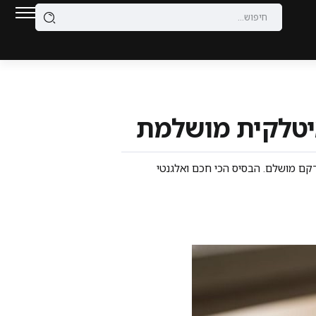
חם ללא ציר וללא מאמץ, פלוס 5 טיפים של מקצוענים למרקם מושלם. הבסיס הכי חכם ואלגנטי