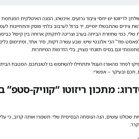
לחן: לריזוטו יש יחסי ציבור גרועים. איכשהו, המנה האיטלקית המנחמת 
ת צירים שהתבשלו יומיים, יד ברזל לערבוב בלתי פוסק והתחייבות לעמ
שלי, כמי שחוזרת הביתה בערב וצריכה לתקתק ארוחה בין קיפול כביסה
פאסט-פוד” הכי אלגנטי שיש. שבע עשרה דקות, סיר אחד, ומינימום כלים 
חממתי וגם בסיס תזונתי מצוין, בלי הדרמות המיותרות.
יקו לפחד מהאורז העגול ותתחילו להשתמש בו לטובתכם. המטבח הביתי
, חכם ובעיקר – אפשרי.
רוג: מתכון ריזוטו “קוויק-סטפ” 
ות שכולנו עושים, הנה הנוסחה הבסיסית שלי. תשמרו אותה קרוב, כי עלי
קרר.