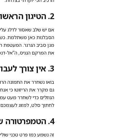
הרכיב הכי יוקרתי בצלחת.
2. הטיגון הראשוני של האורז הוא תעודת הביטוח שלכם נגד דייסה
אם יש שלב שאסור לדלג עליו
הסבלנות כאן משתלמת. כשאת
מגן סביב הגרגר. המעטפת הזו
את המרקם הנגיס, ה”אל-דנט
3. אין צורך לעבוד אצל הסיר – טכניקת הערבוב העצלן
גם מקרר את הריזוטו כי אנחנ
הנוזלים כדי לשחרר מעט עמי
לחתוך סלט, למזוג לעצמכם כו
4. הטמפרטורה של החמאה בסוף קובעת את רמת הקרמיות
זה נשמע כמו פרט טכני שול