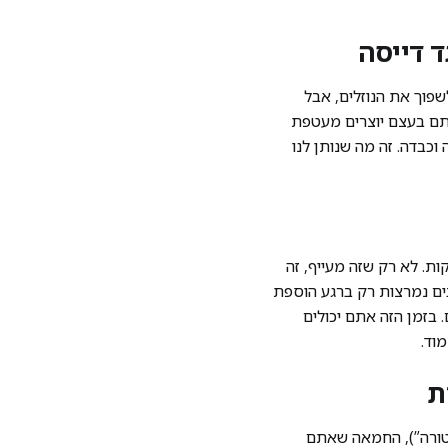
שפוך את הנוזלים, אבל
תם בעצם יוצרים מעטפת
וכבדה. זה מה שנותן לנו
ר את התמונה הרומנטית (והשקרית) של הבשלנית שעומדת ומערבבת בטירוף במשך 20 דקות. לא רק שזה מעייף, זה
בבים נמרצות רק ברגע הוספת
 בזמן הזה אתם יכולים
וד.
קטורה”), החמאה שאתם