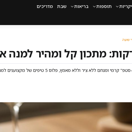
קריות
תוספות
בריאות
שבת
מדריכים
י שעה
ריזוטו מנצח ב-20 דקות עבודה: מתכון "קוויק-סטפ" קרמי ומנ