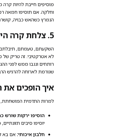
מוסיפים חייבת להיות קרה מ
וחלקה. אם תוסיפו חמאה רכה
הנמרץ כשהאש כבויה, קושרת 
5. צלחת קרה היא האויב הכי גדול של הארוחה שלכם
השקעתם, טעמתם, תיבלתם בו
לא אטרקטיבי. זה טריק של מ
רותחים ונגבו ממש לפני ההג
שגורמת לארוחה להרגיש הר
איך הופכים את ה
למרות התדמית המושחתת, ריז
הוסיפו ירקות שורש כת
יוסיפו סיבים תזונתיים
חלבון איכותי: