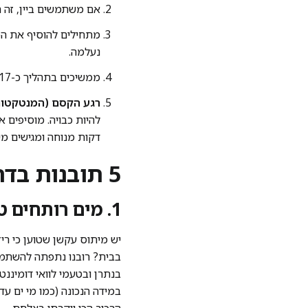
אם משתמשים ביין, זה הז
מתחילים להוסיף את המ
נעלמה.
ממשיכים בתהליך כ-17 עד 20 דקות. מערבבים מדי פעם, אין צורך באובססיביות.
רגע הקסם (המנטקטור
דקות מנוחה ומגישים מי
5 תובנות בדרך לריזוטו שלא נופל ממסעדה
1. מים רותחים טובים יותר מציר תעשייתי שמשתלט על הטעם
יש מיתוס עקשן שטוען כי רי
בבית? רובנו נתפתה להשתמש
בנתרן ובטעמי לוואי דומיננ
במידה הנכונה (כמו מי ים עד