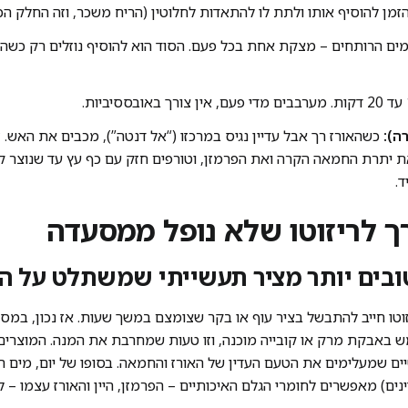
מן להוסיף אותו ולתת לו להתאדות לחלוטין (הריח משכר, וזה החלק הכי 
ים הרותחים – מצקת אחת בכל פעם. הסוד הוא להוסיף נוזלים רק כש
ה):
כשהאורז רך אבל עדיין נגיס במרכזו (“אל דנטה”), מכבים את האש. 
ד.
זוטו חייב להתבשל בציר עוף או בקר שצומצם במשך שעות. אז נכון, במסע
 באבקת מרק או קובייה מוכנה, וזו טעות שמחרבת את המנה. המוצרים
טיים שמעלימים את הטעם העדין של האורז והחמאה. בסופו של יום, מים 
ינים) מאפשרים לחומרי הגלם האיכותיים – הפרמזן, היין והאורז עצמו – 