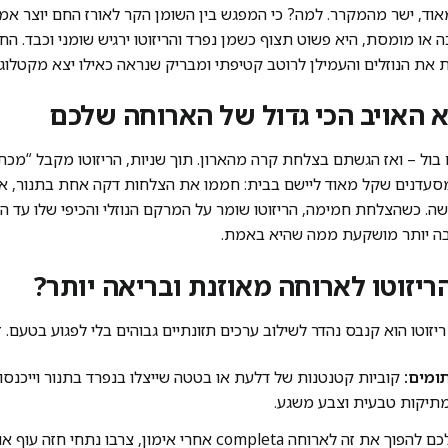
אוד, ישר מהמקרר. למה? כי המפגש בין השומן הקר לאורז החם יוצר אמו
 או מומסת, היא פשוט תצוף כשמן נפרד והריזוטו ירגיש שומני וכבד. ה
את הנוזלים והעמילן לרוטב קטיפתי ומבריק שנראה כאילו יצא מקטלוג.
ל – ואז הגשתם בצלחת קרה מהארון. תוך שניות, הריזוטו מקבל “מכת 
סעדנים שקל מאוד ליישם בבית: חממו את הצלחות דקה אחת בתנור, או א
שה. כשהצלחת חמימה, הריזוטו שומר על המרקם הנוזלי והכיפי שלו עד הב
בה יותר מושקעת ממה שהיא באמת.
ריזוטו לארוחה מאוזנת ובריאה יותר?
וטו הוא קנבס נהדר לשילוב ערכים תזונתיים גבוהים בלי לפגוע בטעם. ז
ומים:
קוביות קטנטנות של דלעת או בטטה שייצלו בנפרד בתנור וייכנסו
, מתיקות טבעית וצבע משגע.
אם בא לכם להפוך את זה לארוחה completa אחרי אימון, צרבו