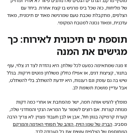
מוסיף מרקם. הגרגרים הגסים שלו נותנים פיזור לא אחיד ומדויק
של מליחות, כזה שכל ביס מרגיש בו קצת אחרת. ביחד עם
הצלפים, מתקבלת שכבת טעם שמרגישה מאוד ים תיכונית, מאוד
עדכנית, ומאוד נכונה למטבח המקומי.
תוספת ים תיכונית לאירוח: כך
מגישים את המנה
זו מנה שמתאימה כמעט לכל שולחן. היא נהדרת לצד דג צלוי, עוף
בתנור, קציצות דגים, או אפילו כחלק משולחן מזטים וירקות. בגלל
שיש בה גם עומק וגם רעננות, היא יודעת להשתלב בלי להשתלט,
אבל עדיין מושכת תשומת לב.
מומלץ להגיש אותה חמה, ישר מהמחבת או אחרי כמה דקות
מנוחה קצרות. אם רוצים לשמור על המראה הנקי והמודרני שלה,
קערת קרמיקה בגוון חול, אבן או לבן תעבוד מצוין. לא צריך הרבה
מסביב.
הברק של שמן הזית, הזהב של תפוחי האדמה והמרקם
המחוספס של הצלפים עושים את כל העבודה לבד
.