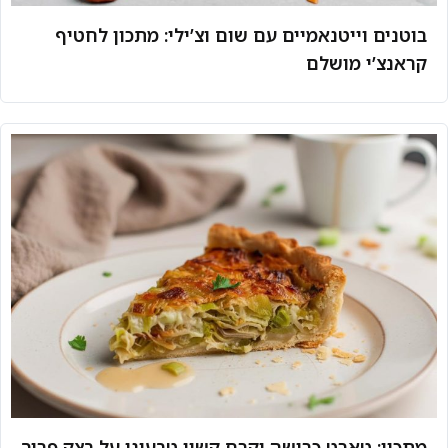
בוטנים וייטנאמיים עם שום וצ’ילי: מתכון לחטיף
קראנצ’י מושלם
מתכון: טארט כרישה וקרם קשיו טבעוני על בצק פריך