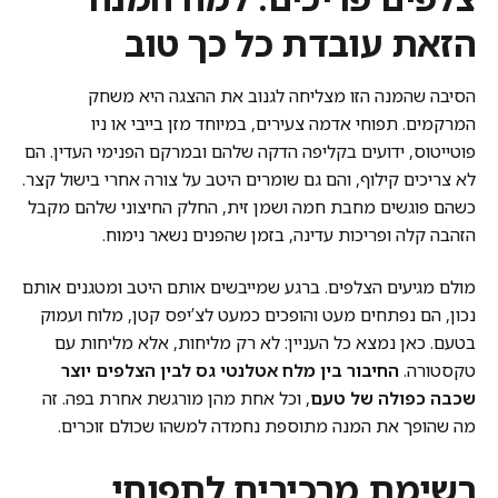
הזאת עובדת כל כך טוב
הסיבה שהמנה הזו מצליחה לגנוב את ההצגה היא משחק
המרקמים. תפוחי אדמה צעירים, במיוחד מזן בייבי או ניו
פוטייטוס, ידועים בקליפה הדקה שלהם ובמרקם הפנימי העדין. הם
לא צריכים קילוף, והם גם שומרים היטב על צורה אחרי בישול קצר.
כשהם פוגשים מחבת חמה ושמן זית, החלק החיצוני שלהם מקבל
הזהבה קלה ופריכות עדינה, בזמן שהפנים נשאר נימוח.
מולם מגיעים הצלפים. ברגע שמייבשים אותם היטב ומטגנים אותם
נכון, הם נפתחים מעט והופכים כמעט לצ’יפס קטן, מלוח ועמוק
בטעם. כאן נמצא כל העניין: לא רק מליחות, אלא מליחות עם
טקסטורה.
החיבור בין מלח אטלנטי גס לבין הצלפים יוצר
שכבה כפולה של טעם
, וכל אחת מהן מורגשת אחרת בפה. זה
מה שהופך את המנה מתוספת נחמדה למשהו שכולם זוכרים.
רשימת מרכיבים לתפוחי