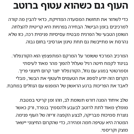
העוף גם כשהוא עטוף ברוטב
כדי לשחזר את תחושת המסעדה המדויקת, כדאי להבין מה קורה
למרכיבים בזמן הבישול. הבחירה בפרגיות היא קריטית להצלחה.
השומן הטבעי של הפרגית מבטיח עסיסיות פנימית רכה, כזו שלא
נהרסת או מתייבשת גם תחת טיגון אגרסיבי בחום גבוה.
המרכיב המרכזי ששומר על המרקם המתפצפץ הוא הקורנפלור.
בניגוד לקמח חיטה רגיל שעלול להפוך מהר מאוד לעיסתי
וסמרטוטי במגע עם נוזל, הקורנפלור יוצר קרום חיצוני פריך.
הקרום הזה יודע לספוג את הטעמים ולעטוף את הבשר, מבלי
לאבד את הפריכות ברגע הראשון של המפגש עם הנוזלים במחבת.
שלב איחוד המנה דורש תשומת לב, וזהו זמן קריטי במטבח.
מומלץ מאוד לתת לרוטב לבעבע ולהסמיך בנפרד, ורק כאשר
נוצרת סמיכות מבריקה, לבצע הקפצה זריזה של העוף פנימה.
המטרה היא עטיפה חמה ומהירה, כדי שהקרום החיצוני יישאר
מוצק וקריספי.