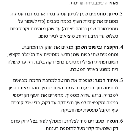
ואחידה שמבטיחה פריכות.
טיגון:
מחממים שמן לטיגון עמוק בסיר או במחבת עמוקה.
מטגנים את קוביות העוף בכמה סבבים (כדי לשמור על
טמפרטורת שמן גבוהה ויציבה) עד שהן מזהיבות וקריספיות,
כשלוש עד ארבע דקות. מוציאים לנייר סופג.
הקפצה ובישום השמן:
מנקים את הווק או המחבת,
ומחממים שתי כפות שמן חדש. מוסיפים את הג’ינג’ר הקצוץ,
השום ופתיתי הצ’ילי ומטגנים כחצי דקה בלבד, רק עד שעולה
ריח משגע באוויר המטבח.
איחוד המנה:
שופכים את הרוטב למחבת החמה. מביאים
לרתיחה תוך כדי ערבוב צמוד. הזיגוג יסמיך מהר מאוד ויהפוך
למבריק. ברגע שהוא מסמיך, מחזירים את העוף הקריספי
פנימה ומקפיצים למשך חצי דקה עד דקה, כדי שכל קוביית
עוף תקבל מעטפת יפה ודביקה.
הגשה:
מעבירים מיד לצלחת, ומומלץ לפזר בצל ירוק פרוס
דק ושומשום קלוי מעל לתוספת רעננות.