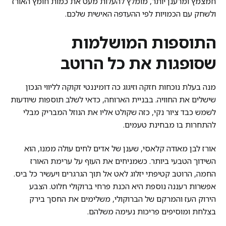
חמצמץ ומרענן יותר, מומלץ להעלות מעט את כמות חומץ האורז
ולשחק עם הכמויות לפי ההעדפה האישית שלכם.
התוספות המושלמות
שסופגות את כל הרוטב
מנה בעלת נוכחות חזקה וזיגוג כה דומיננטי זקוקה לליווי הנכון
שישלים את החוויה. בבניית הארוחה, כדאי לשלב תוספות שיודעות
לשמש כבד ציור נקי, כזה שקולט אליו את הנוזל המבריק מבלי
להתחרות בו מבחינת טעמים.
אורז לבן מאודה קלאסי, שענן של אדים לחים עולה ממנו, הוא
השידוך הטבעי ביותר. כשמניחים את העוף על ערימת האורז
החמה, הרוטב קטיפתי יזלוג לאט אל תוך הגרגרים ויעשיר כל ביס.
אפשרות רעננה נוספת היא הכנת פרחי ברוקולי חלוט. הצבע
הירוק העז והמרקם של הברוקולי, משלימים את החסך בירק
בצלחת ומוסיפים פריכות נעימה משלהם.