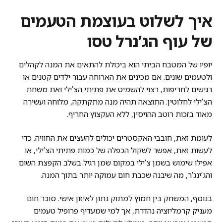
איך לשלוט בעוצמת הטעמים
של עוף הג’נרל טסו
יופיו של המטבח הביתי הוא ביכולת להתאים את המנה לקהלים
ולטעמים שונים. אם מכינים את הארוחה עבור ילדים קטנים או
רגישים לחריפות, רצוי להשמיט את פתיתי הצ’ילי ואת משחת
הצ’ילי לחלוטין. התוצאה תהיה מנה מתקתקה, מלוחה ועשירה
מאוד בזכות רוטב ההויסין, ללא העקצוץ החריף.
לעומת זאת, חובבי האקסטרים יכולים להעצים את החוויה. כדי
לעשות זאת, אפשר לשקול הכפלה של כמות פתיתי הצ’ילי, או
אפילו שימוש בשמן צ’ילי במקום שמן רגיל בשלב הקפצת השום
והג’ינג’ר, מה שיבנה שכבת חום עמוקה יותר בתוך המנה.
בנוסף, המשחק בין חמוץ למתוק נתון לאיזון אישי. סוכר חום
מעניק קרמליזציה נהדרת, אך למי שמעדיף פרופיל טעמים