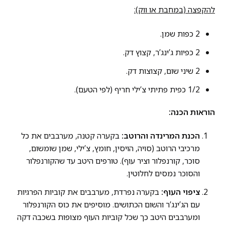
להקפצה (במחבת או ווק):
2 כפות שמן.
2 כפיות ג’ינג’ר, קצוץ דק.
2 שיני שום, קצוצות דק.
1/2 כפית פתיתי צ’ילי חריף (לפי הטעם).
הוראות הכנה:
הכנת המרינדה והרוטב:
בקערה קטנה, מערבבים את כל
מרכיבי הרוטב (סויה, הויסין, חומץ, צ’ילי, שמן שומשום,
סוכר, קורנפלור וציר עוף). טורפים היטב עד שהקורנפלור
והסוכר נמסים לחלוטין.
ציפוי העוף:
בקערה נפרדת, מערבבים את קוביות הפרגיות
עם הג’ינג’ר והשום הכתושים. מוסיפים את כוס הקורנפלור
ומערבבים היטב כך שכל קוביות העוף מצופות בשכבה דקה