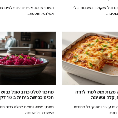
ם וניל שוקולד בשכבות: בלי
תפוחי אדמה צעירים עם צלפים פר
כים,...
אטלנטי: תוספת...
ה מצות מושלמת: לזניה
מתכון לסלט כרוב סוגל כבוש 
 קלה וטעימה
תכינו כבישה ביתית ב-10 דקות
צות עשיר ומפנק: כל הסודות
מתכון פשוט ומנצח לסלט כרוב סגול
וטב...
שישדרג כל ארוחה...