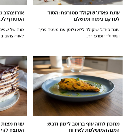
עוגת פאדג’ שוקולד מטורפת: הסוד
אורז צהוב מ
למרקם נימוח ומושלם
המטורף לכל
עוגת פאדג' שוקולד ללא גלוטן עם מעטה פריך
מנה של שפים 
ושוקולדי ומרכז רך...
לאורז צהוב בוה
מתכון לחזה עוף ברוטב לימון ודבש:
עוגת מצות 
המנה המושלמת לאירוח
המנצח לקינו